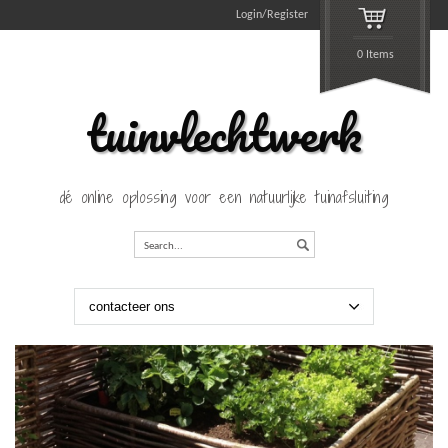
Login/Register
0 Items
tuinvlechtwerk
dé online oplossing voor een natuurlijke tuinafsluiting
Search...